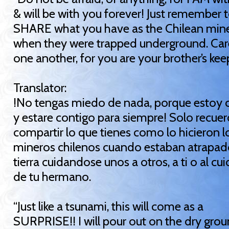
& will be with you forever! Just remember 
SHARE what you have as the Chilean mine
when they were trapped underground. Car
one another, for you are your brother’s kee
Translator:
!No tengas miedo de nada, porque estoy 
y estare contigo para siempre! Solo recue
compartir lo que tienes como lo hicieron l
mineros chilenos cuando estaban atrapad
tierra cuidandose unos a otros, a ti o al cu
de tu hermano.
“Just like a tsunami, this will come as a
SURPRISE!! I will pour out on the dry grou