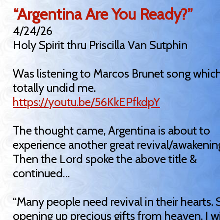
“Argentina Are You Ready?”
4/24/26
Holy Spirit thru Priscilla Van Sutphin
Was listening to Marcos Brunet song whic
totally undid me.
https://youtu.be/56KkEPfkdpY
The thought came, Argentina is about to
experience another great revival/awakenin
Then the Lord spoke the above title &
continued…
“Many people need revival in their hearts. 
opening up precious gifts from heaven. I wi