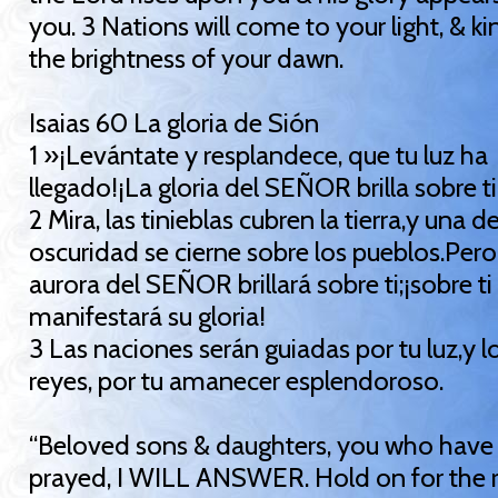
you. 3 Nations will come to your light, & ki
the brightness of your dawn.
Isaias 60 La gloria de Sión
1 »¡Levántate y resplandece, que tu luz ha
llegado!¡La gloria del SEÑOR brilla sobre ti
2 Mira, las tinieblas cubren la tierra,y una 
oscuridad se cierne sobre los pueblos.Pero
aurora del SEÑOR brillará sobre ti;¡sobre ti
manifestará su gloria!
3 Las naciones serán guiadas por tu luz,y l
reyes, por tu amanecer esplendoroso.
“Beloved sons & daughters, you who have
prayed, I WILL ANSWER. Hold on for the r