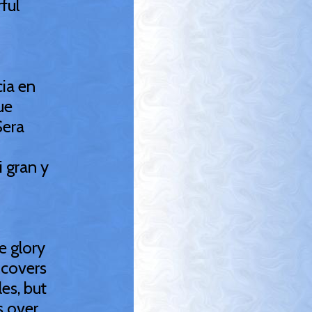
ful
cia en
ue
Sera
i gran y
he glory
 covers
es, but
s over