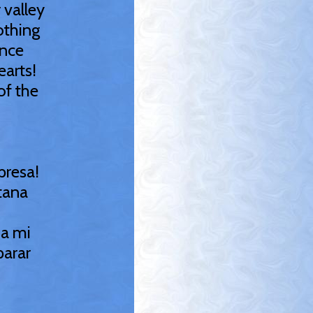
 valley
othing
ence
earts!
of the
presa!
tana
 a mi
parar