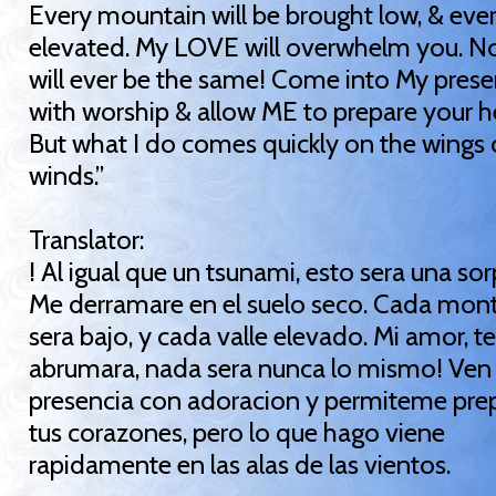
Every mountain will be brought low, & ever
elevated. My LOVE will overwhelm you. N
will ever be the same! Come into My pres
with worship & allow ME to prepare your h
But what I do comes quickly on the wings 
winds.”
Translator:
! Al igual que un tsunami, esto sera una sor
Me derramare en el suelo seco. Cada mon
sera bajo, y cada valle elevado. Mi amor, te
abrumara, nada sera nunca lo mismo! Ven
presencia con adoracion y permiteme pre
tus corazones, pero lo que hago viene
rapidamente en las alas de las vientos.