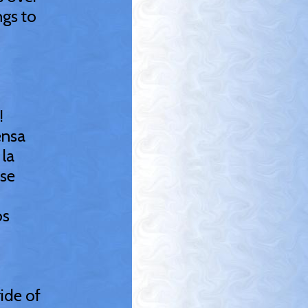
ngs to
!
densa
 la
 se
os
ide of