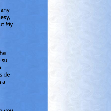
 any
hesy,
out My
 he
 su
a
s de
n a
th you