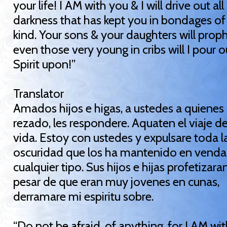
your life! I AM with you & I will drive out all
darkness that has kept you in bondages of
kind. Your sons & your daughters will prop
even those very young in cribs will I pour 
Spirit upon!”
Translator
Amados hijos e higas, a ustedes a quienes
rezado, les respondere. Aquaten el viaje de
vida. Estoy con ustedes y expulsare toda l
oscuridad que los ha mantenido en venda
cualquier tipo. Sus hijos e hijas profetizara
pesar de que eran muy jovenes en cunas,
derramare mi espiritu sobre.
“Do not be afraid, of anything, for I AM wi