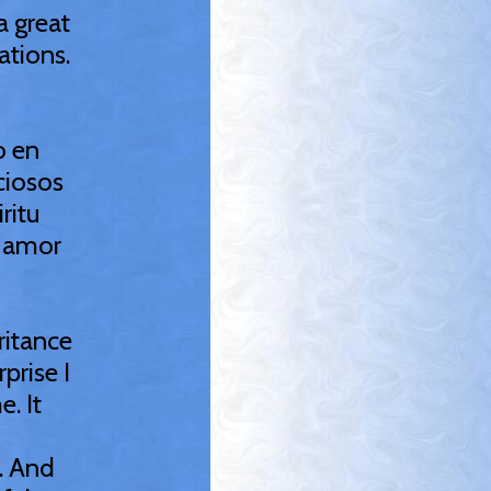
a great
ations.
o en
ciosos
ritu
i amor
ritance
prise I
e. It
y. And