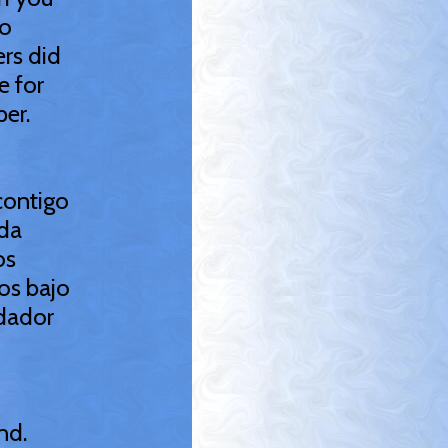
to
rs did
e for
per.
contigo
rda
os
os bajo
idador
nd.