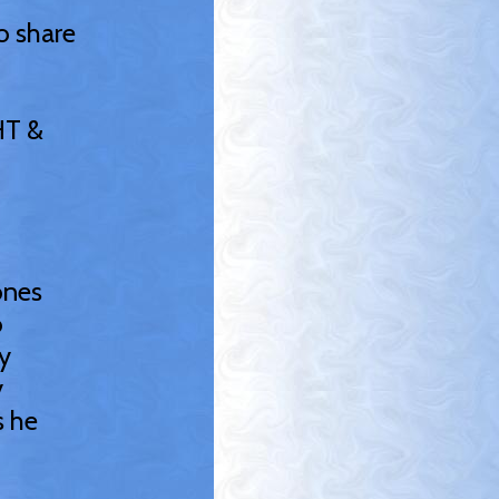
o share
HT &
ones
o
y
y
s he