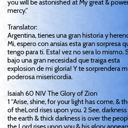
you will be astonished at My great & power
mercy.”
Translator:
Argentina, tienes una gran historia y heren
Mi, espero con ansias esta gran sorpresa q
tengo para ti. Esta! vez no sera lo mismo. 
bajo una gran necesidad que traiga esta
explosion de mi gloria! Y te sorprendera m
poderosa misericordia.
Isaiah 60 NIV The Glory of Zion
1 “Arise, shine, for your light has come, & t
of theLord rises upon you. 2 See, darkness
the earth & thick darkness is over the peopl
the Lord rises upon you & his glory appear