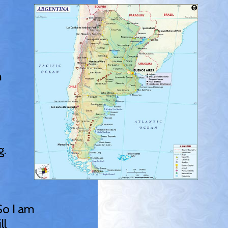
h
g.
So I am
ll